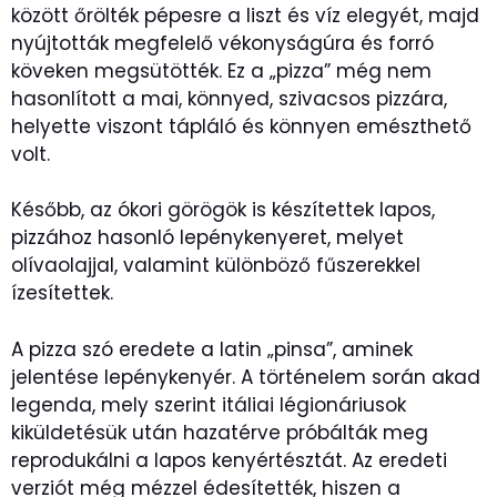
között őrölték pépesre a liszt és víz elegyét, majd
nyújtották megfelelő vékonyságúra és forró
köveken megsütötték. Ez a „pizza” még nem
hasonlított a mai, könnyed, szivacsos pizzára,
helyette viszont tápláló és könnyen emészthető
volt.
Később, az ókori görögök is készítettek lapos,
pizzához hasonló lepénykenyeret, melyet
olívaolajjal, valamint különböző fűszerekkel
ízesítettek.
A pizza szó eredete a latin „pinsa”, aminek
jelentése lepénykenyér. A történelem során akad
legenda, mely szerint itáliai légionáriusok
kiküldetésük után hazatérve próbálták meg
reprodukálni a lapos kenyértésztát. Az eredeti
verziót még mézzel édesítették, hiszen a