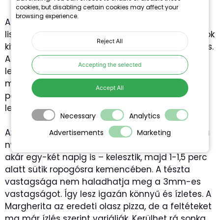
cookies, but disabling certain cookies may affect your
browsing experience.
A tésztához nem kellenek speciális összetevők –
liszt, élesztő,
olívaolaj
, só, víz-, de az alapanyagok
Reject All
kiváló minősége minden esetben nagyon fontos.
A liszt legyen extra finom és puha, az olívaolaj
Accepting the selected
lehetőleg az olasz Gaetából származzon, a
mozzarella eredeti bivalysajtból legyen stb. A
Accept All
paradicsom pedig San Marzano paradicsom
legyen.
Necessary
Analytics
Az igazi olasz pizza tésztáját általában vékonyra
Advertisements
Marketing
nyújtják, és kevés feltétet tesznek rá. Hosszan –
akár egy-két napig is – kelesztik, majd 1-1,5 perc
alatt sütik ropogósra kemencében. A tészta
vastagsága nem haladhatja meg a 3mm-es
vastagságot. Így lesz igazán könnyű és ízletes. A
Margherita az eredeti olasz pizza, de a feltéteket
ma már ízlés szerint variálják. Kerülhet rá sonka,