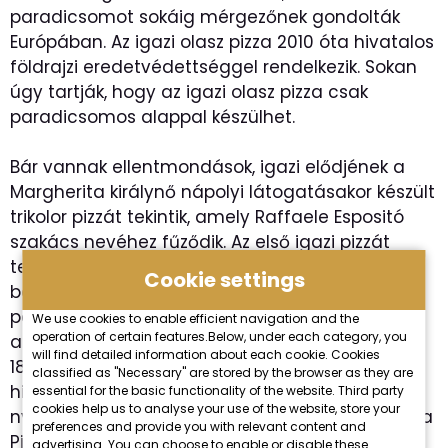
paradicsomot sokáig mérgezőnek gondolták
Európában. Az igazi olasz pizza 2010 óta hivatalos
földrajzi eredetvédettséggel rendelkezik. Sokan
úgy tartják, hogy az igazi olasz pizza csak
paradicsomos alappal készülhet.
Bár vannak ellentmondások, igazi elődjének a
Margherita királynő nápolyi látogatásakor készült
trikolor pizzát tekintik, amely Raffaele Espositó
szakács nevéhez fűződik. Az első igazi pizzát
tehát az olasz nemzeti színek ihlették. A
Cookie settings
bazsalikom (zöld), mozzarella (fehér) és
paradicsom (piros) ma is meghatározó
We use cookies to enable efficient navigation and the
operation of certain features.Below, under each category, you
alapanyagai az igazi olasz pizzának. Egészen
will find detailed information about each cookie. Cookies
1830-ig a pizza igazi street foodnak számított,
classified as "Necessary" are stored by the browser as they are
hiszen utcai standokon árulták, majd ezután
essential for the basic functionality of the website. Third party
cookies help us to analyse your use of the website, store your
nyitott meg az első eredeti pizzéria Nápolyban, a
preferences and provide you with relevant content and
Pizzeria Port’Alba.
advertising. You can choose to enable or disable these