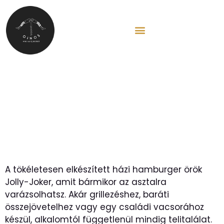
EN
Útmutató a Gourmet-
élménnyel felérő otthoni
hamburger elkészítéséhez
A tökéletesen elkészített házi hamburger örök
Jolly-Joker, amit bármikor az asztalra
varázsolhatsz. Akár grillezéshez, baráti
összejövetelhez vagy egy családi vacsorához
készül, alkalomtól függetlenül mindig telitalálat.