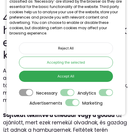
classified as "Necessary" are stored by the browser as they are
essential for the basic functionality of the website. Third party
cookies help us to analyse your use of the website, store your
4. Feltétek és szószok, a
preferences and provide you with relevant content and
advertising. You can choose to enable or disable these
hamburger ízesítésének
cookies, but disabling certain cookies may affect your
browsing experience.
elmaradhatatlan
Reject All
kellékei
Accepting the selected
A hamburgernek nem csak a húson kell
Accept All
alapulnia. Keltétek és szószok nélkül nincs
tökéletes ízharmónia. Az olyan klasszikus feltétek,
mint a
sajt, paradicsom, saláta és hagyma
Necessary
Analytics
mindig nyerő választást jelenthetnek.
Advertisements
Marketing
Sajtokat tekintve a cheddar vagy a gouda
az
ajánlott, mert ezek remekül olvadnak, és gazdag
ízt adnak a hamburgernek. Feltétek terén