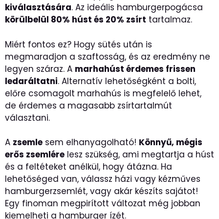
kiválasztására
. Az ideális hamburgerpogácsa
körülbelül 80% húst és 20% zsírt
tartalmaz.
Miért fontos ez? Hogy sütés után is
megmaradjon a szaftosság, és az eredmény ne
legyen száraz. A
marhahúst érdemes frissen
ledaráltatni
. Alternatív lehetőségként a bolti,
előre csomagolt marhahús is megfelelő lehet,
de érdemes a magasabb zsírtartalmút
választani.
A
zsemle
sem elhanyagolható!
Könnyű, mégis
erős zsemlére
lesz szükség, ami megtartja a húst
és a feltéteket anélkül, hogy átázna. Ha
lehetőséged van, válassz házi vagy kézműves
hamburgerzsemlét, vagy akár készíts sajátot!
Egy finoman megpirított változat még jobban
kiemelheti a hamburger ízét.