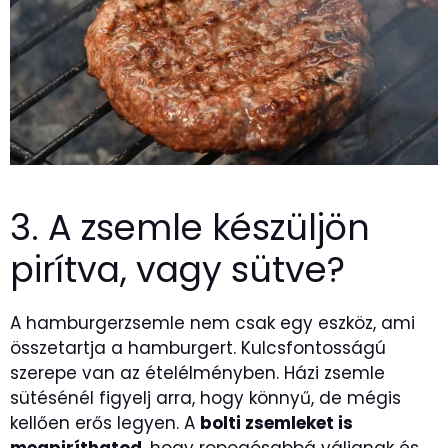
3. A zsemle készüljön
pirítva, vagy sütve?
A hamburgerzsemle nem csak egy eszköz, ami
összetartja a hamburgert. Kulcsfontosságú
szerepe van az ételélményben. Házi zsemle
sütésénél figyelj arra, hogy könnyű, de mégis
kellően erős legyen. A
bolti zsemleket is