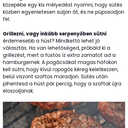
közepébe egy kis mélyedést nyomni, hogy sütés
közben egyenletesen süljön át, és ne púposodjon
fel.
Grillezni, vagy inkább serpenyőben sütni
érdemesebb a húst? Mindkettő lehet jó
választás. Ha van lehetőséged, próbáld ki a
grillezést, mert a füstös íz extra zamatot ad a
hamburgernek. A pogácsákat magas hőfokon
kell sütni, hogy kívül ropogós kéreg keletkezzen,
belül viszont szaftos maradjon. Sütés után
pihentesd a húst pár percig, hogy a szaftok újra
eloszoljanak.