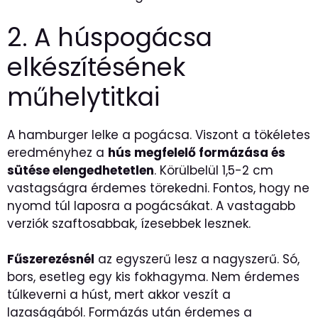
2. A húspogácsa
elkészítésének
műhelytitkai
A hamburger lelke a pogácsa. Viszont a tökéletes
eredményhez a
hús megfelelő formázása és
sütése elengedhetetlen
. Körülbelül 1,5-2 cm
vastagságra érdemes törekedni. Fontos, hogy ne
nyomd túl laposra a pogácsákat. A vastagabb
verziók szaftosabbak, ízesebbek lesznek.
Fűszerezésnél
az egyszerű lesz a nagyszerű. Só,
bors, esetleg egy kis fokhagyma. Nem érdemes
túlkeverni a húst, mert akkor veszít a
lazaságából. Formázás után érdemes a