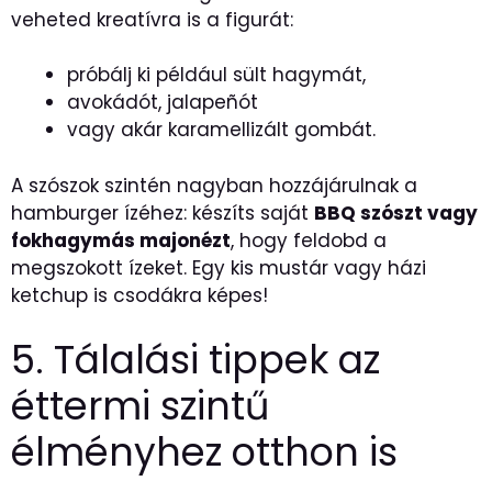
veheted kreatívra is a figurát:
próbálj ki például sült hagymát,
avokádót, jalapeñót
vagy akár karamellizált gombát.
A szószok szintén nagyban hozzájárulnak a
hamburger ízéhez: készíts saját
BBQ szószt vagy
fokhagymás majonézt
, hogy feldobd a
megszokott ízeket. Egy kis mustár vagy házi
ketchup is csodákra képes!
5. Tálalási tippek az
éttermi szintű
élményhez otthon is