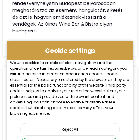
rendezvényhelyszín Budapest belvárosában
meghatározza az esemény hangulatát, sikerét
és azt is, hogyan emlékeznek vissza rá a
vendégek. Az Oinos Wine Bar & Bistro olyan
budapesti
TOVÁBB OLVASOM »
Cookie settings
We use cookies to enable efficient navigation and the
operation of certain features.Below, under each category, you
will find detailed information about each cookie. Cookies
Borvacsora Budapesten
classified as "Necessary" are stored by the browser as they are
essential for the basic functionality of the website. Third party
cookies help us to analyse your use of the website, store your
Borvacsora Budapesten mint gasztronómiai
preferences and provide you with relevant content and
élmény A borvacsora Budapest városában egyre
advertising. You can choose to enable or disable these
népszerűbb gasztronómiai forma, ahol a
cookies, but disabling certain cookies may affect your
vacsora és a bor egymást kiegészítve jelenik
browsing experience.
meg. A bor és az étel párosítása nem új keletű,
mégis az utóbbi években vált igazán tudatossá:
Reject All
a hangsúly az ízek harmóniáján, az