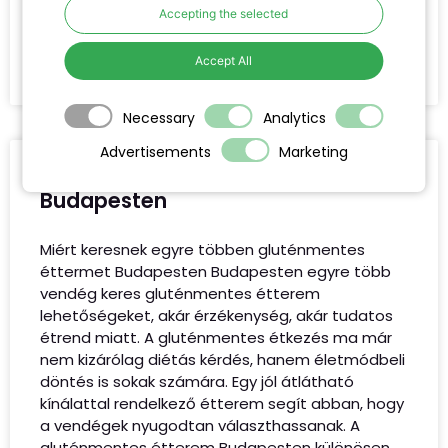
alapanyagokon és az élményen van. Egy jól
Accepting the selected
megtervezett borvacsora nem
Accept All
TOVÁBB OLVASOM »
Necessary
Analytics
Advertisements
Marketing
Gluténmentes étterem
Budapesten
Miért keresnek egyre többen gluténmentes
éttermet Budapesten Budapesten egyre több
vendég keres gluténmentes étterem
lehetőségeket, akár érzékenység, akár tudatos
étrend miatt. A gluténmentes étkezés ma már
nem kizárólag diétás kérdés, hanem életmódbeli
döntés is sokak számára. Egy jól átlátható
kínálattal rendelkező étterem segít abban, hogy
a vendégek nyugodtan választhassanak. A
gluténmentes étterem Budapesten különösen