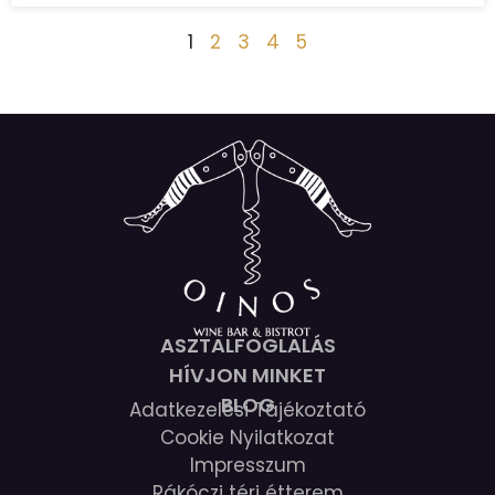
1
2
3
4
5
ASZTALFOGLALÁS
HÍVJON MINKET
BLOG
Adatkezelési Tájékoztató
Cookie Nyilatkozat
Impresszum
Rákóczi téri étterem