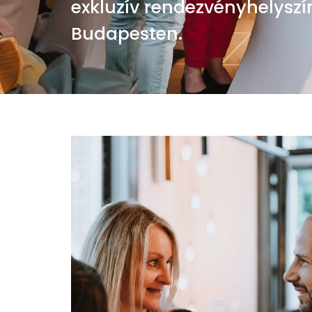
exkluzív rendezvényhelyszí
Budapesten.