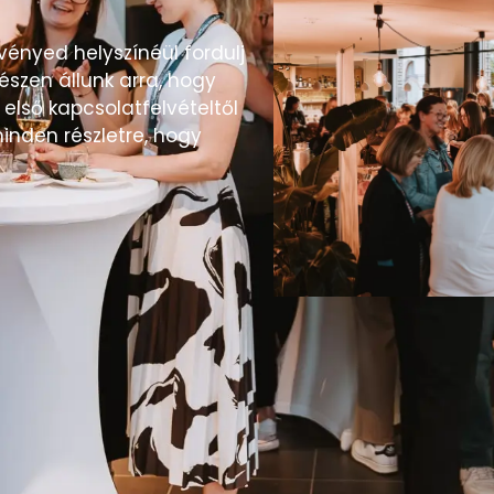
vényed helyszínéül fordulj
szen állunk arra, hogy
 első kapcsolatfelvételtől
inden részletre, hogy