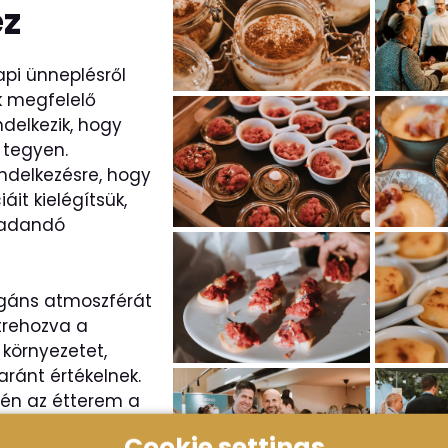
ez
api ünneplésről
k megfelelő
ndelkezik, hogy
 tegyen.
ndelkezésre, hogy
it kielégítsük,
radandó
gáns atmoszférát
étrehozva a
 környezetet,
aránt értékelnek.
tén az étterem a
re szabott
Cookie settings