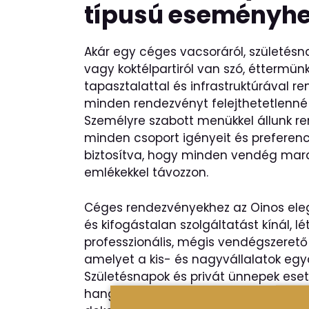
típusú eseményh
Akár egy céges vacsoráról, születésn
vagy koktélpartiról van szó, éttermün
tapasztalattal és infrastruktúrával re
minden rendezvényt felejthetetlenné
Személyre szabott menükkel állunk re
minden csoport igényeit és preferenciá
biztosítva, hogy minden vendég ma
emlékekkel távozzon.
Céges rendezvényekhez az Oinos ele
és kifogástalan szolgáltatást kínál, l
professzionális, mégis vendégszerető
amelyet a kis- és nagyvállalatok egy
Születésnapok és privát ünnepek ese
hangulathoz illően alakul át, személy