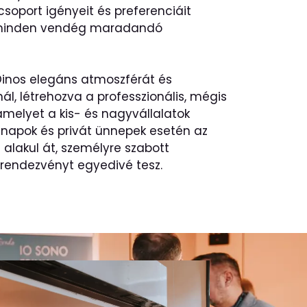
soport igényeit és preferenciáit
gy minden vendég maradandó
inos elegáns atmoszférát és
nál, létrehozva a professzionális, mégis
melyet a kis- és nagyvállalatok
snapok és privát ünnepek esetén az
 alakul át, személyre szabott
rendezvényt egyedivé tesz.