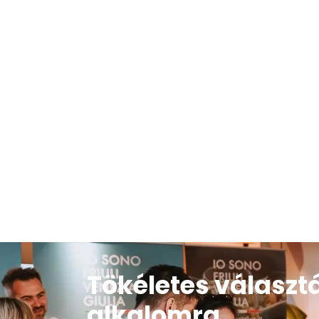
Tökéletes válasz
alkalomra