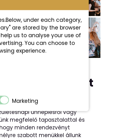
es.Below, under each category,
sary" are stored by the browser
s help us to analyse your use of
vertising. You can choose to
owsing experience.
személyre szabott
Marketing
zületésnapi ünneplésről vagy
münk megfelelő tapasztalattal és
k, hogy minden rendezvényt
mélyre szabott menükkel állunk