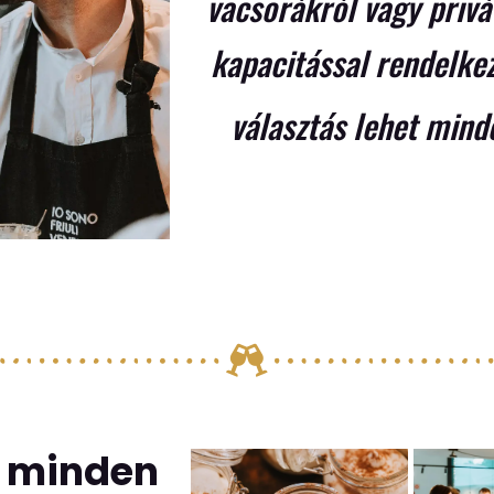
vacsorákról vagy privát
kapacitással rendelkez
választás lehet mind
n minden