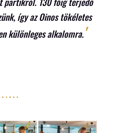
 partikról. 130 főig terjedő
ünk, így az Oinos tökéletes
'
en különleges alkalomra.