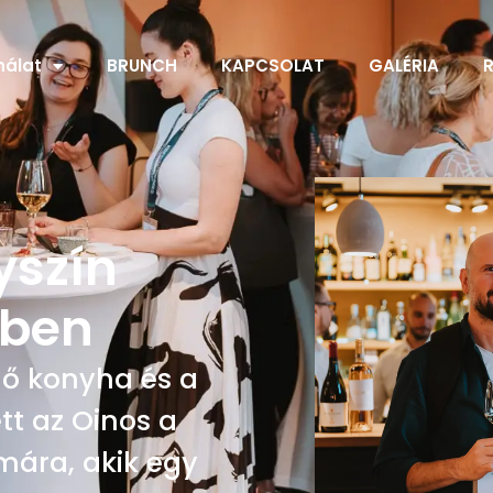
nálat
BRUNCH
KAPCSOLAT
GALÉRIA
yszín
ében
űnő konyha és a
tt az Oinos a
mára, akik egy