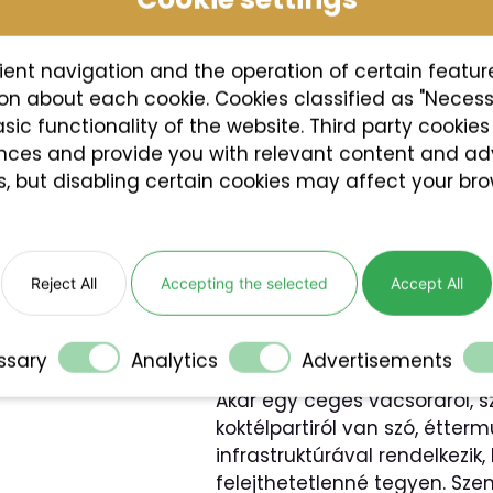
ényt egyedivé
ient navigation and the operation of certain featur
tion about each cookie. Cookies classified as "Neces
asic functionality of the website. Third party cookie
ences and provide you with relevant content and ad
s, but disabling certain cookies may affect your br
Koktélpartik 
Reject All
Accepting the selected
Accept All
menüvel
ssary
Analytics
Advertisements
Akár egy céges vacsoráról, s
koktélpartiról van szó, étter
infrastruktúrával rendelkezi
felejthetetlenné tegyen. Sze