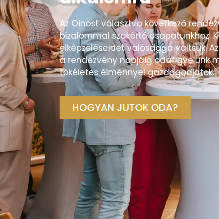
Az Oinost választva következő rendez
bizalommal szakértő csapatunkhoz. Ké
elképzeléseidet valósággá váltsuk. Az
a rendezvény napjáig odafigyelünk m
tökéletes élménnyel gazdagodjatok.
HOGYAN JUTOK ODA?