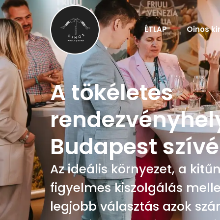
ÉTLAP
Oinos ki
A tökéletes
rendezvényhel
Budapest szív
Az ideális környezet, a kit
figyelmes kiszolgálás melle
legjobb választás azok szá