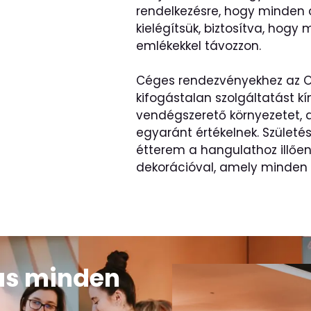
rendelkezésre, hogy minden c
kielégítsük, biztosítva, ho
emlékekkel távozzon.
Céges rendezvényekhez az O
kifogástalan szolgáltatást kí
vendégszerető környezetet, a
egyaránt értékelnek. Születé
étterem a hangulathoz illően
dekorációval, amely minden 
tás minden